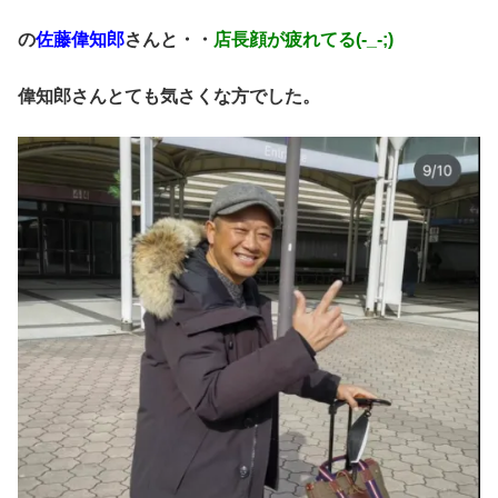
の
佐藤偉知郎
さんと・・
店長顔が疲れてる(-_-;)
偉知郎さんとても気さくな方でした。