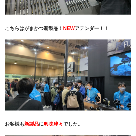
こちらはがまかつ新製品！
NEW
アテンダー！！
お客様も
新製品
に
興味津々
でした。