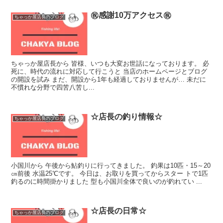
㊗️感謝10万アクセス㊗️
ちゃっか屋店長のブログ
ちゃっか屋店長から 皆様、いつも大変お世話になっております。 必
死に、時代の流れに対応して行こうと 当店のホームページとブログ
の開設を試み まだ、開設から1年も経過しておりませんが… 未だに
不慣れな分野で四苦八苦し...
☆店長の釣り情報☆
ちゃっか屋店長のブログ
小国川から 午後から鮎釣りに行ってきました。 釣果は10匹・15～20
㎝前後 水温25℃です。 今日は、お取りを買ってからスター トで1匹
釣るのに時間掛かりました 型も小国川全体で良いのが釣れてい ...
☆店長の日常☆
ちゃっか屋店長のブログ