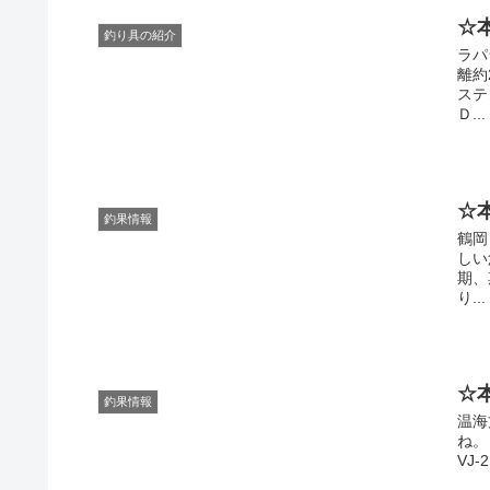
☆
釣り具の紹介
ラパ
離約
ステ
Ｄ...
☆
釣果情報
鶴岡
しい
期、
り...
☆
釣果情報
温海
ね。
VJ