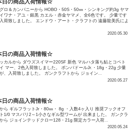
本日の商品入荷情報☆
グロ＆カンパニーから HOBO・50S・50㎜・シンキング約3g ヤマ
イワナ・アユ・銀黒 カエル・赤金ヤマメ、全6色です。 少量です
入荷致しました。 エンドウ・アート・クラフトの 遠藤龍美氏によ
2020.05.30
本日の商品入荷情報☆
ッカルから ダウズスイマー220SF 新色 マルハタ落ち鮎とコペト
イ マー、2色入荷致しました。 ポンパドールJr.・18g・22g 少量
が、入荷致しました。 ガンクラフトから ジョイン...
2020.05.27
本日の商品入荷情報☆
から ギルフラットJr・80㎜・ 8g ・入数4ヶ入り 推奨フックオフ
ト1/0 マスバリ2～1小さなギル型ワームが 出来ました。 ガンクラ
から ジョインテッドクロー128・21g 限定カラー入荷...
2020.05.24