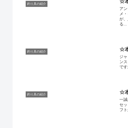
☆
釣り具の紹介
アン
メ・
が、
る...
☆
釣り具の紹介
ジャ
ンス
です
☆
釣り具の紹介
一誠
セッ
フト