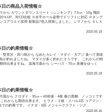
本日の商品入荷情報☆
ラから カウントダウンエリート（シンキング）7.5㎝・10g 飛距
20％UP、対CD比較 ※水平ホール姿勢でドリフトに対応 ※タング
ンコアウエイ採用 新製品7色入荷致しました。 シマノから ＳＬＸ
2020.05.18
本日の釣果情報☆
・堅苔沢・四つ島から なめたカレイ・マダイ・大アジ 食べて美味
魚が釣れましたね。 マダイが多く釣れたそうです。 これからの時
期待出来ますね。 温海方面から シーバス・70㎝ 表層をゆっく
2020.05.18
本日の釣果情報☆
方面から クロダイ・35㎝～40前後・4枚 春の黒鯛、ノッコミです
 これからも期待出来ます。 ヒラメ・３枚・メバル1匹 コアマン・
-21での釣果です。 イナダ・6匹 メジャークラフト・ジグ...
2020.05.16