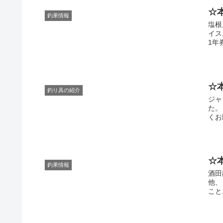
☆
釣果情報
塩根
イス
1年
☆
釣り具の紹介
ジャ
た。
くお
☆
釣果情報
酒田
他、
こと