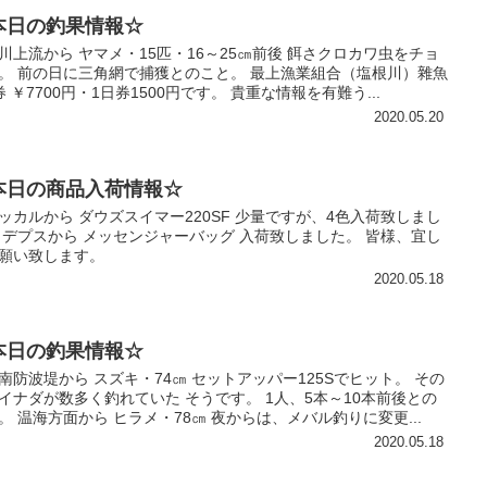
本日の釣果情報☆
川上流から ヤマメ・15匹・16～25㎝前後 餌さクロカワ虫をチョ
。 前の日に三角網で捕獲とのこと。 最上漁業組合（塩根川）雜魚
券 ￥7700円・1日券1500円です。 貴重な情報を有難う...
2020.05.20
本日の商品入荷情報☆
ッカルから ダウズスイマー220SF 少量ですが、4色入荷致しまし
 デプスから メッセンジャーバッグ 入荷致しました。 皆様、宜し
願い致します。
2020.05.18
本日の釣果情報☆
南防波堤から スズキ・74㎝ セットアッパー125Sでヒット。 その
イナダが数多く釣れていた そうです。 1人、5本～10本前後との
。 温海方面から ヒラメ・78㎝ 夜からは、メバル釣りに変更...
2020.05.18