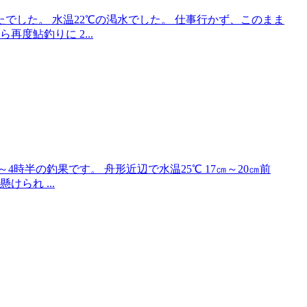
たでした。 水温22℃の渇水でした。 仕事行かず、このまま
度鮎釣りに 2...
4時半の釣果です。 舟形近辺で水温25℃ 17㎝～20㎝前
られ ...