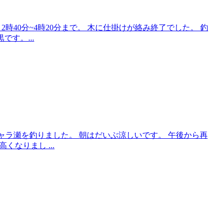
2時40分~4時20分まで。 木に仕掛けが絡み終了でした。 釣
です。...
チャラ瀬を釣りました。 朝はだいぶ涼しいです。 午後から再
くなりまし ...