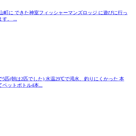
金山町に できた神室フィッシャーマンズロッジ に遊びに行っ
。 ...
匹(朝は2匹でした) 水温29℃で渇水、釣りにくかった 本
ットボトル4本...