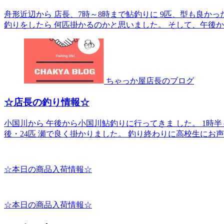
舟形近辺から 店長、7時～8時まで鮎釣りに 9匹、型も良かっ
釣りをしたら 何匹掛かるのかと思いました。 そして、午後から再
ちゃっか屋店長のブログ
☆店長の釣り情報☆
小国川から 午後から小国川鮎釣りに行ってきま した。 1時半～
後・24匹 瀬で良く掛かりました。 釣り終わりに高校生にお声懸け
☆本日の商品入荷情報☆
☆本日の商品入荷情報☆