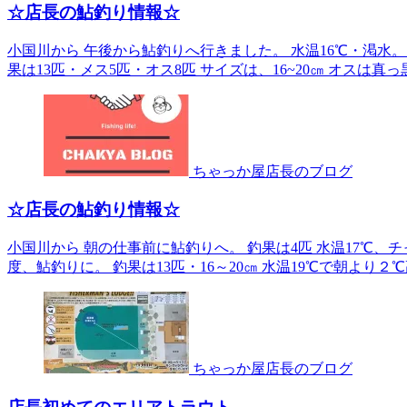
☆店長の鮎釣り情報☆
小国川から 午後から鮎釣りへ行きました。 水温16℃・渇水。 
果は13匹・メス5匹・オス8匹 サイズは、16~20㎝ オスは真っ黒
ちゃっか屋店長のブログ
☆店長の鮎釣り情報☆
小国川から 朝の仕事前に鮎釣りへ。 釣果は4匹 水温17℃、
度、鮎釣りに。 釣果は13匹・16～20㎝ 水温19℃で朝より２℃高
ちゃっか屋店長のブログ